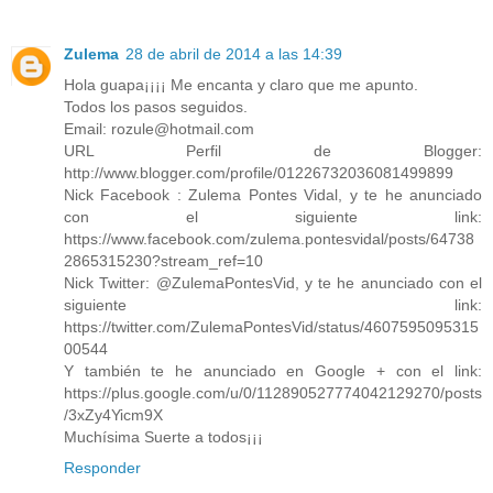
Zulema
28 de abril de 2014 a las 14:39
Hola guapa¡¡¡¡ Me encanta y claro que me apunto.
Todos los pasos seguidos.
Email: rozule@hotmail.com
URL Perfil de Blogger:
http://www.blogger.com/profile/01226732036081499899
Nick Facebook : Zulema Pontes Vidal, y te he anunciado
con el siguiente link:
https://www.facebook.com/zulema.pontesvidal/posts/64738
2865315230?stream_ref=10
Nick Twitter: @ZulemaPontesVid, y te he anunciado con el
siguiente link:
https://twitter.com/ZulemaPontesVid/status/4607595095315
00544
Y también te he anunciado en Google + con el link:
https://plus.google.com/u/0/112890527774042129270/posts
/3xZy4Yicm9X
Muchísima Suerte a todos¡¡¡
Responder