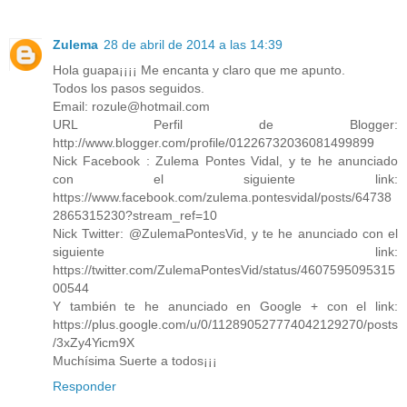
Zulema
28 de abril de 2014 a las 14:39
Hola guapa¡¡¡¡ Me encanta y claro que me apunto.
Todos los pasos seguidos.
Email: rozule@hotmail.com
URL Perfil de Blogger:
http://www.blogger.com/profile/01226732036081499899
Nick Facebook : Zulema Pontes Vidal, y te he anunciado
con el siguiente link:
https://www.facebook.com/zulema.pontesvidal/posts/64738
2865315230?stream_ref=10
Nick Twitter: @ZulemaPontesVid, y te he anunciado con el
siguiente link:
https://twitter.com/ZulemaPontesVid/status/4607595095315
00544
Y también te he anunciado en Google + con el link:
https://plus.google.com/u/0/112890527774042129270/posts
/3xZy4Yicm9X
Muchísima Suerte a todos¡¡¡
Responder