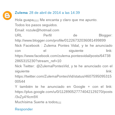
Zulema
28 de abril de 2014 a las 14:39
Hola guapa¡¡¡¡ Me encanta y claro que me apunto.
Todos los pasos seguidos.
Email: rozule@hotmail.com
URL Perfil de Blogger:
http://www.blogger.com/profile/01226732036081499899
Nick Facebook : Zulema Pontes Vidal, y te he anunciado
con el siguiente link:
https://www.facebook.com/zulema.pontesvidal/posts/64738
2865315230?stream_ref=10
Nick Twitter: @ZulemaPontesVid, y te he anunciado con el
siguiente link:
https://twitter.com/ZulemaPontesVid/status/4607595095315
00544
Y también te he anunciado en Google + con el link:
https://plus.google.com/u/0/112890527774042129270/posts
/3xZy4Yicm9X
Muchísima Suerte a todos¡¡¡
Responder