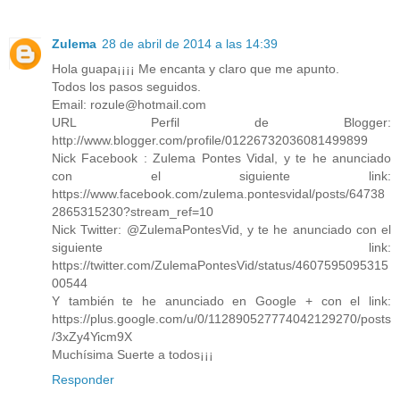
Zulema
28 de abril de 2014 a las 14:39
Hola guapa¡¡¡¡ Me encanta y claro que me apunto.
Todos los pasos seguidos.
Email: rozule@hotmail.com
URL Perfil de Blogger:
http://www.blogger.com/profile/01226732036081499899
Nick Facebook : Zulema Pontes Vidal, y te he anunciado
con el siguiente link:
https://www.facebook.com/zulema.pontesvidal/posts/64738
2865315230?stream_ref=10
Nick Twitter: @ZulemaPontesVid, y te he anunciado con el
siguiente link:
https://twitter.com/ZulemaPontesVid/status/4607595095315
00544
Y también te he anunciado en Google + con el link:
https://plus.google.com/u/0/112890527774042129270/posts
/3xZy4Yicm9X
Muchísima Suerte a todos¡¡¡
Responder