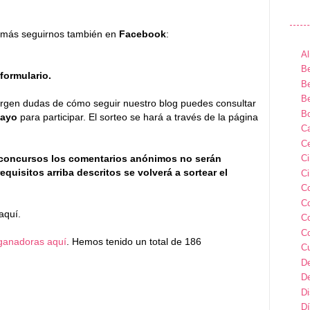
más seguirnos también en
Facebook
:
Al
Be
formulario.
Be
Be
e surgen dudas de cómo seguir nuestro blog puedes consultar
B
Mayo
para participar. El sorteo se hará a través de la página
Ca
Ce
C
 concursos los comentarios anónimos no serán
equisitos arriba descritos se volverá a sortear el
Ci
C
C
aquí.
C
C
ganadoras aquí
. Hemos tenido un total de 186
C
D
D
D
Dí