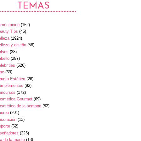
TEMAS
imentación
(162)
auty Tips
(46)
lleza
(1924)
lleza y diseño
(58)
olsos
(38)
bello
(297)
lebrities
(526)
ine
(69)
rugía Estética
(26)
omplementos
(92)
oncursos
(172)
osmética Gourmet
(69)
osmético de la semana
(82)
uerpo
(201)
ecoración
(13)
eporte
(62)
iseñadores
(225)
a de la madre
(13)