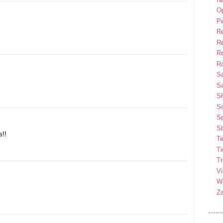
Op
P
R
R
R
Ro
S
Sa
S
So
Sp
St
s!!
Te
T
T
Vi
Wi
Z