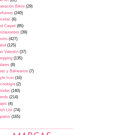
eración Bikini
(29)
erfumes
(240)
ecetas
(6)
ed Carpet
(85)
estaurantes
(39)
stro
(427)
alud
(125)
n Valentín
(37)
hopping
(135)
lares
(8)
as y Balnearios
(7)
yle Icon
(16)
cnología
(2)
iendas
(140)
rends
(214)
ajes
(4)
sh List
(74)
apatos
(165)