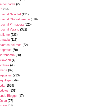
a del padre
(2)
co
(19)
pecial Navidad
(131)
pecial Otoño-Invierno
(319)
pecial Primavera
(320)
pecial Verano
(392)
tilismo
(223)
armacia
(115)
voritos del mes
(22)
tografos
(69)
astronomía
(30)
alloween
(4)
ombres
(45)
yería
(89)
agazines
(233)
quillaje
(649)
oda
(1539)
odelos
(131)
undo Blogger
(17)
úsica
(27)
il Art
(22)