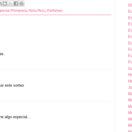
Dí
pecial Primavera
,
Nina Ricci
,
Perfumes
E
Es
Es
Es
Es
Es
F
as.
Fa
Fo
G
H
H
zar este sorteo
Jo
M
Ma
M
M
ne algo especial...
M
M
Na