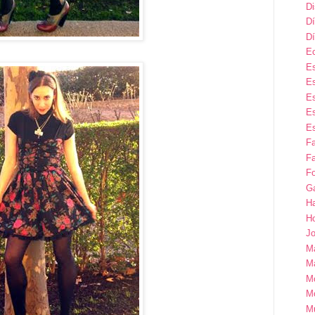
D
Dí
Dí
E
Es
Es
Es
Es
Es
F
Fa
Fo
G
H
H
Jo
M
Ma
M
M
M