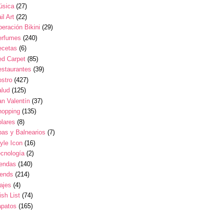
úsica
(27)
il Art
(22)
eración Bikini
(29)
erfumes
(240)
ecetas
(6)
ed Carpet
(85)
estaurantes
(39)
stro
(427)
alud
(125)
n Valentín
(37)
hopping
(135)
lares
(8)
as y Balnearios
(7)
yle Icon
(16)
cnología
(2)
iendas
(140)
rends
(214)
ajes
(4)
sh List
(74)
apatos
(165)