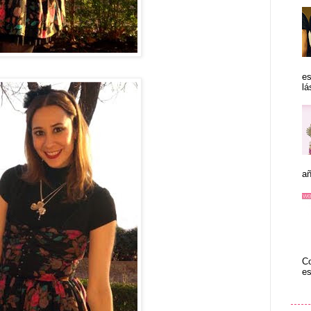
es
lá
añ
Co
es