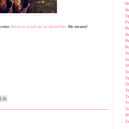
M
Na
Op
P
co como
Alicia en el país de las maravillas
. Me encanta!
R
R
R
Ro
S
Sa
S
So
Sp
St
Te
T
T
Vi
Wi
Z