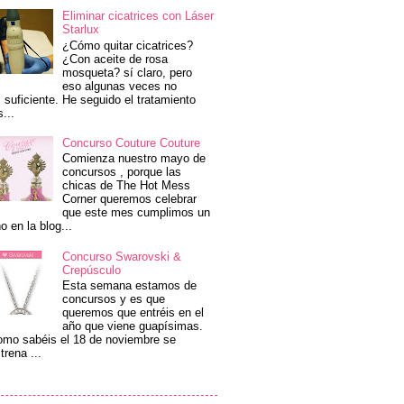
Eliminar cicatrices con Láser
Starlux
¿Cómo quitar cicatrices?
¿Con aceite de rosa
mosqueta? sí claro, pero
eso algunas veces no
 suficiente. He seguido el tratamiento
s...
Concurso Couture Couture
Comienza nuestro mayo de
concursos , porque las
chicas de The Hot Mess
Corner queremos celebrar
que este mes cumplimos un
o en la blog...
Concurso Swarovski &
Crepúsculo
Esta semana estamos de
concursos y es que
queremos que entréis en el
año que viene guapísimas.
mo sabéis el 18 de noviembre se
trena ...