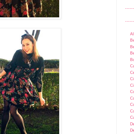
Al
Be
Be
Be
B
Ca
Ce
C
Ci
C
C
C
C
C
D
D