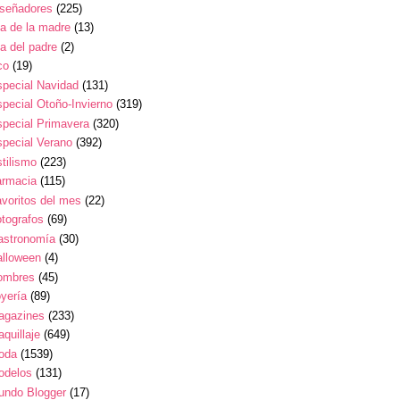
iseñadores
(225)
a de la madre
(13)
a del padre
(2)
co
(19)
pecial Navidad
(131)
pecial Otoño-Invierno
(319)
pecial Primavera
(320)
pecial Verano
(392)
tilismo
(223)
armacia
(115)
voritos del mes
(22)
tografos
(69)
astronomía
(30)
alloween
(4)
ombres
(45)
yería
(89)
agazines
(233)
quillaje
(649)
oda
(1539)
odelos
(131)
undo Blogger
(17)