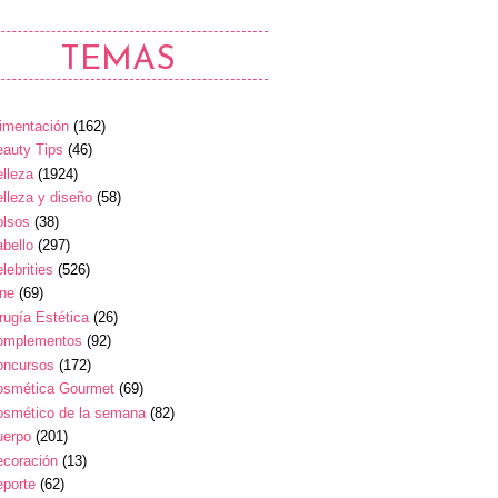
TEMAS
imentación
(162)
auty Tips
(46)
lleza
(1924)
lleza y diseño
(58)
olsos
(38)
bello
(297)
lebrities
(526)
ine
(69)
rugía Estética
(26)
omplementos
(92)
oncursos
(172)
osmética Gourmet
(69)
osmético de la semana
(82)
uerpo
(201)
ecoración
(13)
eporte
(62)