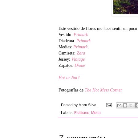
Este vestido de flores me hace sentir un po
Vestido:
Primark
Diadema:
Primark
Medias:
Primark
Camiseta:
Zara
Jersey:
Vintage
Zapatos:
Dione
Hot or Not?
Fotografías de
The Hot Mess Corner.
Posted by
Maru Silva
Labels:
Estilismo
,
Moda
7 comments: