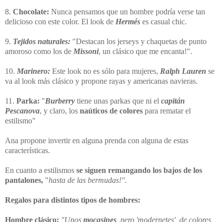
8.
Chocolate:
Nunca pensamos que un hombre podría verse tan
delicioso con este color. El look de
Hermés
es casual chic.
9.
Tejidos naturales:
"Destacan los jerseys y chaquetas de punto
amoroso como los de
Missoni
, un clásico que me encanta!".
10.
Marinero:
Este look no es sólo para mujeres,
Ralph Lauren
se
va al look más clásico y propone rayas y americanas navieras.
11.
Parka:
"
Burberry
tiene unas parkas que ni el
capitán
Pescanova
, y claro, los
naúticos de colores
para rematar el
estilismo"
Ana propone invertir en alguna prenda con alguna de estas
características.
En cuanto a estilismos
se siguen remangando los bajos de los
pantalones,
"
hasta de las bermudas!".
Regalos para distintos tipos de hombres:
Hombre clásico:
"Unos
mocasines
, pero 'modernetes', de colores