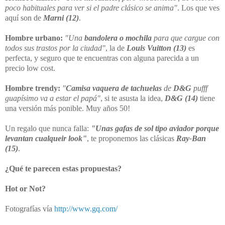
poco habituales para ver si el padre clásico se anima"
. Los que ves
aquí son de
Marni (12)
.
Hombre urbano:
"Una
bandolera o mochila
para que cargue con
todos sus trastos por la ciudad"
, la de
Louis Vuitton (13)
es
perfecta, y seguro que te encuentras con alguna parecida a un
precio low cost.
Hombre trendy:
"
Camisa vaquera de tachuelas
de
D&G
pufff
guapísimo va a estar el papá"
, si te asusta la idea,
D&G (14)
tiene
una versión más ponible. Muy años 50!
Un regalo que nunca falla:
"Unas gafas de sol tipo aviador porque
levantan cualqueir look"
, te proponemos las clásicas
Ray-Ban
(15)
.
¿Qué te parecen estas propuestas?
Hot or Not?
Fotografías vía
http://www.gq.com/