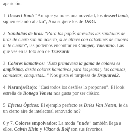
aparición:
1.
Dessert Boot:
"Aunque ya no es una novedad, los
dessert boots
,
siguen estando al alza", Ana sugiere los de
D&G.
2.
Sandalias de tiras:
"Para los papás atrevidos las sandalias de
tiras de cuero son un acierto, si se atreve con calcetines de colores
ni te cuento"
, las podemos encontrar en
Camper, Valentino
. Las
que ves en la foto son de
Trussardi
.
3.
Colores llamativos:
"
Esta primavera la gama de colores es
amplísima,
desde colores llamativos para los jeans y las camisas,
camisetas, chaquetas..."
Nos gusta el turquesa de
Dsquared2
.
4.
Naranja/Rojo:
"Casi todos los desfiles lo proponen". El look
estrella de
Bottega Veneta
nos gusta por ser clásico.
5.
Efectos Ópticos:
El ejemplo perfecto es
Dries Van Noten,
le da
un cierto aire de intelectual renovado no?
6 y 7.
Colores empolvados:
La moda
"nude"
también llega a
ellos.
Calvin Klein
y
Viktor & Rolf
son sus favoritos.