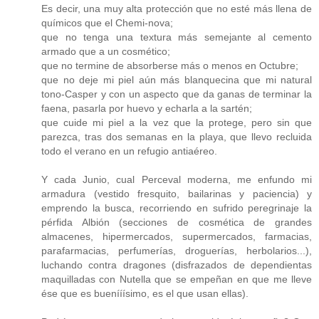
Es decir, una muy alta protección que no esté más llena de
químicos que el Chemi-nova;
que no tenga una textura más semejante al cemento
armado que a un cosmético;
que no termine de absorberse más o menos en Octubre;
que no deje mi piel aún más blanquecina que mi natural
tono-Casper y con un aspecto que da ganas de terminar la
faena, pasarla por huevo y echarla a la sartén;
que cuide mi piel a la vez que la protege, pero sin que
parezca, tras dos semanas en la playa, que llevo recluida
todo el verano en un refugio antiaéreo.
Y cada Junio, cual Perceval moderna, me enfundo mi
armadura (vestido fresquito, bailarinas y paciencia) y
emprendo la busca, recorriendo en sufrido peregrinaje la
pérfida Albión (secciones de cosmética de grandes
almacenes, hipermercados, supermercados, farmacias,
parafarmacias, perfumerías, droguerías, herbolarios...),
luchando contra dragones (disfrazados de dependientas
maquilladas con Nutella que se empeñan en que me lleve
ése que es buenííísimo, es el que usan ellas).