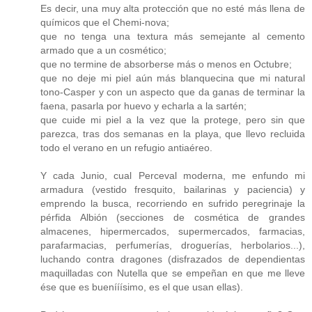
Es decir, una muy alta protección que no esté más llena de
químicos que el Chemi-nova;
que no tenga una textura más semejante al cemento
armado que a un cosmético;
que no termine de absorberse más o menos en Octubre;
que no deje mi piel aún más blanquecina que mi natural
tono-Casper y con un aspecto que da ganas de terminar la
faena, pasarla por huevo y echarla a la sartén;
que cuide mi piel a la vez que la protege, pero sin que
parezca, tras dos semanas en la playa, que llevo recluida
todo el verano en un refugio antiaéreo.
Y cada Junio, cual Perceval moderna, me enfundo mi
armadura (vestido fresquito, bailarinas y paciencia) y
emprendo la busca, recorriendo en sufrido peregrinaje la
pérfida Albión (secciones de cosmética de grandes
almacenes, hipermercados, supermercados, farmacias,
parafarmacias, perfumerías, droguerías, herbolarios...),
luchando contra dragones (disfrazados de dependientas
maquilladas con Nutella que se empeñan en que me lleve
ése que es buenííísimo, es el que usan ellas).