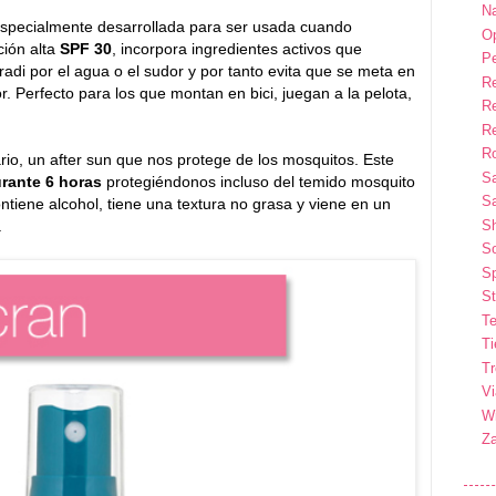
Na
specialmente desarrollada para ser usada cuando
Op
ción alta
SPF 30
, incorpora ingredientes activos que
P
radi por el agua o el sudor y por tanto evita que se meta en
R
r. Perfecto para los que montan en bici, juegan a la pelota,
R
R
Ro
io, un after sun que nos protege de los mosquitos. Este
S
rante 6 horas
protegiéndonos incluso del temido mosquito
Sa
ntiene alcohol, tiene una textura no grasa y viene en un
.
S
So
Sp
St
Te
T
T
Vi
Wi
Z