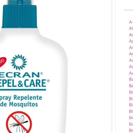
A
Al
An
Ap
A
As
A
A
A
B
B
Be
B
B
Bl
B
B
Bo