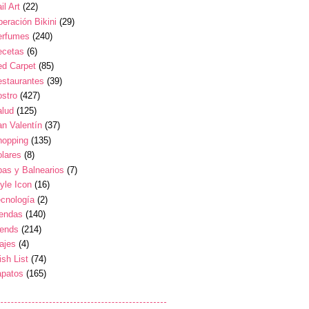
il Art
(22)
eración Bikini
(29)
erfumes
(240)
ecetas
(6)
ed Carpet
(85)
estaurantes
(39)
stro
(427)
alud
(125)
n Valentín
(37)
hopping
(135)
lares
(8)
as y Balnearios
(7)
yle Icon
(16)
cnología
(2)
iendas
(140)
rends
(214)
ajes
(4)
sh List
(74)
apatos
(165)