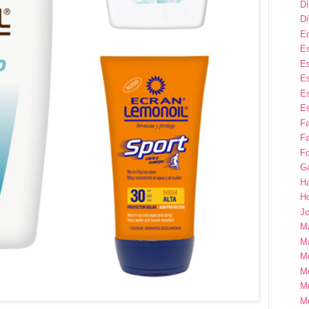
Dí
Dí
E
Es
Es
Es
Es
Es
F
Fa
Fo
G
H
H
Jo
M
Ma
M
M
M
M