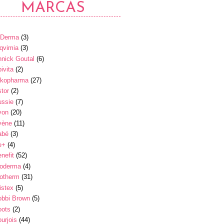
MARCAS
-Derma
(3)
qvimia
(3)
nick Goutal
(6)
ivita
(2)
rkopharma
(27)
tor
(2)
ussie
(7)
von
(20)
vène
(11)
abé
(3)
e+
(4)
nefit
(52)
ioderma
(4)
iotherm
(31)
istex
(5)
obbi Brown
(5)
oots
(2)
urjois
(44)