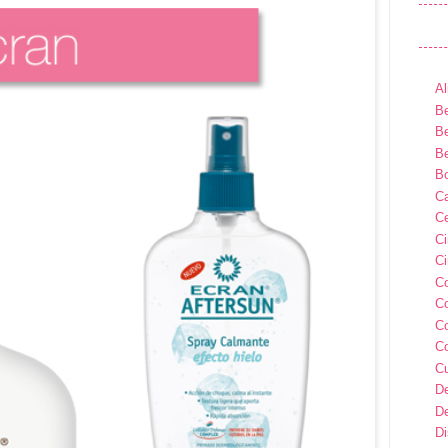
Al
Be
Be
Be
B
Ca
Ce
C
Ci
C
C
C
C
C
D
D
D