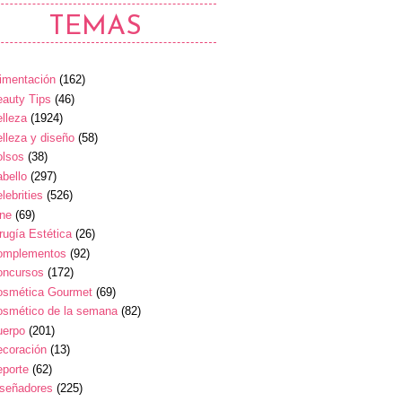
TEMAS
imentación
(162)
auty Tips
(46)
lleza
(1924)
lleza y diseño
(58)
olsos
(38)
bello
(297)
lebrities
(526)
ine
(69)
rugía Estética
(26)
omplementos
(92)
oncursos
(172)
osmética Gourmet
(69)
osmético de la semana
(82)
uerpo
(201)
ecoración
(13)
eporte
(62)
iseñadores
(225)