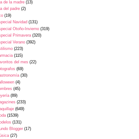
a de la madre
(13)
a del padre
(2)
co
(19)
pecial Navidad
(131)
pecial Otoño-Invierno
(319)
pecial Primavera
(320)
pecial Verano
(392)
tilismo
(223)
armacia
(115)
voritos del mes
(22)
tografos
(69)
astronomía
(30)
alloween
(4)
ombres
(45)
yería
(89)
agazines
(233)
quillaje
(649)
oda
(1539)
odelos
(131)
undo Blogger
(17)
úsica
(27)