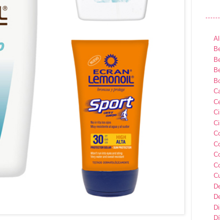
Al
Be
Be
Be
B
Ca
Ce
C
Ci
C
C
C
C
C
D
D
D
Dí