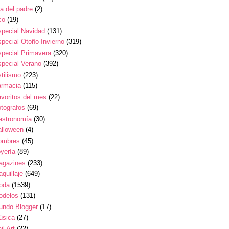
a del padre
(2)
co
(19)
pecial Navidad
(131)
pecial Otoño-Invierno
(319)
pecial Primavera
(320)
pecial Verano
(392)
tilismo
(223)
armacia
(115)
voritos del mes
(22)
tografos
(69)
astronomía
(30)
alloween
(4)
ombres
(45)
yería
(89)
agazines
(233)
quillaje
(649)
oda
(1539)
odelos
(131)
undo Blogger
(17)
úsica
(27)
il Art
(22)