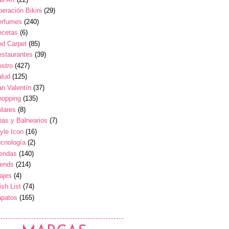
eración Bikini
(29)
erfumes
(240)
ecetas
(6)
ed Carpet
(85)
estaurantes
(39)
stro
(427)
alud
(125)
n Valentín
(37)
hopping
(135)
lares
(8)
as y Balnearios
(7)
yle Icon
(16)
cnología
(2)
iendas
(140)
rends
(214)
ajes
(4)
sh List
(74)
apatos
(165)