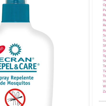
Op
P
R
R
R
Ro
S
Sa
S
So
Sp
St
Te
T
T
Vi
Wi
Z