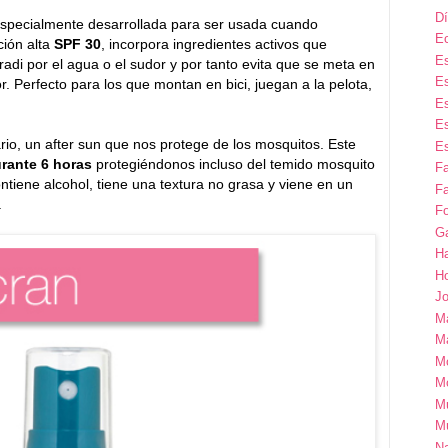
Dí
specialmente desarrollada para ser usada cuando
E
ción alta
SPF 30
, incorpora ingredientes activos que
Es
radi por el agua o el sudor y por tanto evita que se meta en
Es
r. Perfecto para los que montan en bici, juegan a la pelota,
Es
Es
io, un after sun que nos protege de los mosquitos. Este
Es
rante 6 horas
protegiéndonos incluso del temido mosquito
F
ntiene alcohol, tiene una textura no grasa y viene en un
Fa
.
Fo
G
H
H
Jo
M
Ma
M
M
M
M
Na