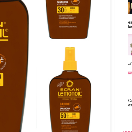
es
lá
añ
Co
es