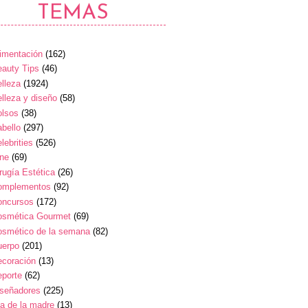
TEMAS
imentación
(162)
auty Tips
(46)
lleza
(1924)
lleza y diseño
(58)
olsos
(38)
bello
(297)
lebrities
(526)
ine
(69)
rugía Estética
(26)
omplementos
(92)
oncursos
(172)
osmética Gourmet
(69)
osmético de la semana
(82)
uerpo
(201)
ecoración
(13)
eporte
(62)
iseñadores
(225)
a de la madre
(13)