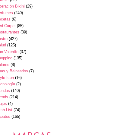
eración Bikini
(29)
erfumes
(240)
ecetas
(6)
ed Carpet
(85)
estaurantes
(39)
stro
(427)
alud
(125)
n Valentín
(37)
hopping
(135)
lares
(8)
as y Balnearios
(7)
yle Icon
(16)
cnología
(2)
iendas
(140)
rends
(214)
ajes
(4)
sh List
(74)
apatos
(165)