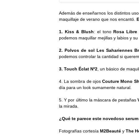
Además de enseñarnos los distintos us
maquillaje de verano que nos encantó.
E
1. Kiss & Blush
: el tono
Rosa Libre
podemos maquillar mejillas y labios y s
2. Polvos de sol Les Sahariennes 
podemos controlar la cantidad si quere
3. Touch Éclat Nº2
, un básico de maquil
4. La sombra de ojos
Couture Mono S
día para un look sumamente natural.
5. Y por último la máscara de pestañas
la mirada.
¿Qué te parece este novedoso serum 
Fotografías cortesía
M2Beauté
y
The H