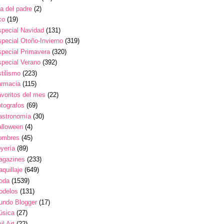
a del padre
(2)
co
(19)
pecial Navidad
(131)
pecial Otoño-Invierno
(319)
pecial Primavera
(320)
pecial Verano
(392)
tilismo
(223)
armacia
(115)
voritos del mes
(22)
tografos
(69)
astronomía
(30)
alloween
(4)
ombres
(45)
yería
(89)
agazines
(233)
quillaje
(649)
oda
(1539)
odelos
(131)
undo Blogger
(17)
úsica
(27)
il Art
(22)