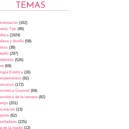
TEMAS
imentación
(162)
auty Tips
(46)
lleza
(1924)
lleza y diseño
(58)
olsos
(38)
bello
(297)
lebrities
(526)
ine
(69)
rugía Estética
(26)
omplementos
(92)
oncursos
(172)
osmética Gourmet
(69)
osmético de la semana
(82)
uerpo
(201)
ecoración
(13)
eporte
(62)
iseñadores
(225)
a de la madre
(13)