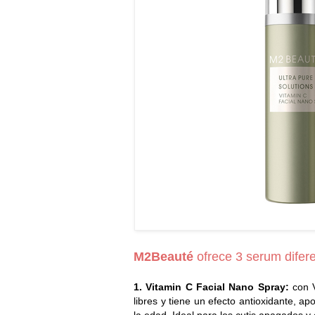
M2Beauté
ofrece 3 serum dife
1. Vitamin C Facial Nano Spray:
con V
libres y tiene un efecto antioxidante, ap
la edad. Ideal para los cutis apagados