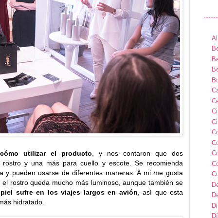
Al
Be
Be
Be
B
Ca
Ce
C
Ci
C
C
cómo utilizar el producto
, y nos contaron que dos
C
el rostro y una más para cuello y escote. Se recomienda
C
día y pueden usarse de diferentes maneras. A mi me gusta
C
ue el rostro queda mucho más luminoso, aunque también se
D
piel sufre en los viajes largos en avión
, así que esta
D
 más hidratado.
D
Dí