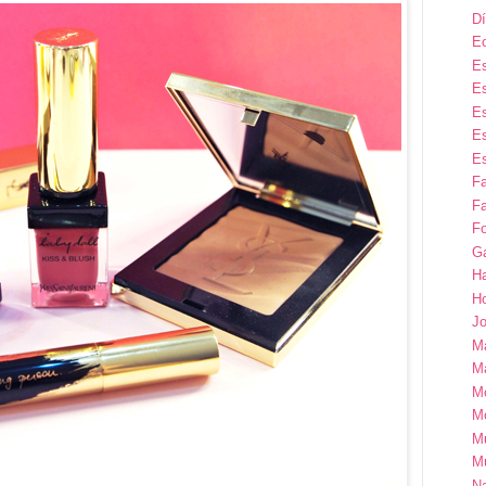
Dí
E
Es
Es
Es
Es
Es
F
Fa
Fo
G
H
H
Jo
M
Ma
M
M
M
M
Na