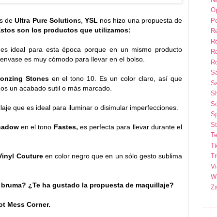
Op
os de
Ultra Pure Solution
s,
YSL
nos hizo una propuesta de
P
stos son los productos que utilizamos:
R
R
es ideal para esta época porque en un mismo producto
R
u envase es muy cómodo para llevar en el bolso.
Ro
S
Bronzing Stones
en el tono 10. Es un color claro, así que
Sa
mos un acabado sutil o más marcado.
S
So
laje que es ideal para iluminar o disimular imperfecciones.
Sp
St
hadow
en el tono
Fastes,
es perfecta para llevar durante el
Te
T
Vinyl Couture
en color negro que en un sólo gesto sublima
T
Vi
Wi
bruma? ¿Te ha gustado la propuesta de maquillaje?
Z
ot Mess Corner.