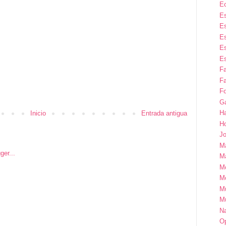
E
Es
Es
Es
Es
Es
F
Fa
Fo
G
H
Inicio
Entrada antigua
H
Jo
M
Ma
M
M
M
M
Na
Op