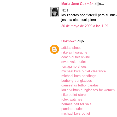
Maria José Guzmán
dijo...
NOT!
los zapatos son fierce!! pero su nue
jessica alba cualquiera...
30 de mayo de 2009 a las 1:29
Unknown
dijo...
adidas shoes
nike air huarache
coach outlet online
swarovski outlet
ferragamo shoes
michael kors outlet clearance
michael kors handbags
burberry sunglasses
camisetas futbol baratas
louis vuitton sunglasses for women
nike outlet store
rolex watches
hermes belt for sale
pandora outlet
michael kors outlet