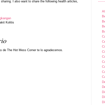
 sharing. I also want to share the following health articles,
Al
Be
ngkangan
Be
it Kolitis
Be
B
Ca
rio
Ce
C
as de The Hot Mess Corner te lo agradecemos.
Ci
C
C
C
C
C
D
D
D
Dí
Dí