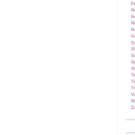
P
R
R
R
Ro
S
Sa
S
So
Sp
St
Te
T
T
Vi
Wi
Z