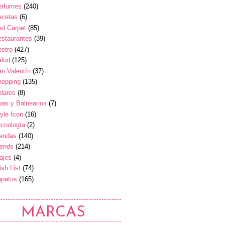
erfumes
(240)
ecetas
(6)
ed Carpet
(85)
estaurantes
(39)
stro
(427)
alud
(125)
n Valentín
(37)
hopping
(135)
lares
(8)
as y Balnearios
(7)
yle Icon
(16)
cnología
(2)
iendas
(140)
rends
(214)
ajes
(4)
sh List
(74)
apatos
(165)
MARCAS