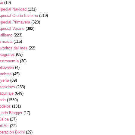
co
(19)
pecial Navidad
(131)
pecial Otoño-Invierno
(319)
pecial Primavera
(320)
pecial Verano
(392)
tilismo
(223)
armacia
(115)
voritos del mes
(22)
tografos
(69)
astronomía
(30)
alloween
(4)
ombres
(45)
yería
(89)
agazines
(233)
quillaje
(649)
oda
(1539)
odelos
(131)
undo Blogger
(17)
úsica
(27)
il Art
(22)
eración Bikini
(29)