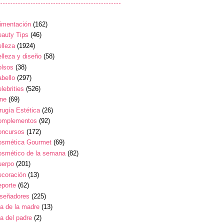
imentación
(162)
auty Tips
(46)
lleza
(1924)
lleza y diseño
(58)
olsos
(38)
bello
(297)
lebrities
(526)
ine
(69)
rugía Estética
(26)
omplementos
(92)
oncursos
(172)
osmética Gourmet
(69)
osmético de la semana
(82)
uerpo
(201)
ecoración
(13)
eporte
(62)
iseñadores
(225)
a de la madre
(13)
a del padre
(2)