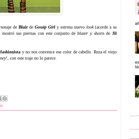
añ
ersonaje de
Blair
de
Gossip Girl
y estrena nuevo
look
(acorde a su
,
mostró sus piernas con este conjunto de
blazer
y shorts de
Jil
fashionista
y no nos convence ese color de cabello. Reza el viejo
ney
!, con este traje no lo parece.
es
lá
et