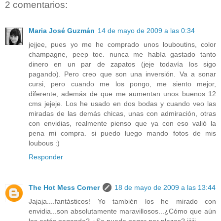
2 comentarios:
Maria José Guzmán
14 de mayo de 2009 a las 0:34
jejjee, pues yo me he comprado unos louboutins, color
champagne, peep toe. nunca me había gastado tanto
dinero en un par de zapatos (jeje todavía los sigo
pagando). Pero creo que son una inversión. Va a sonar
cursi, pero cuando me los pongo, me siento mejor,
diferente, además de que me aumentan unos buenos 12
cms jejeje. Los he usado en dos bodas y cuando veo las
miradas de las demás chicas, unas con admiración, otras
con envidias, realmente pienso que ya con eso valió la
pena mi compra. si puedo luego mando fotos de mis
loubous :)
Responder
The Hot Mess Corner
18 de mayo de 2009 a las 13:44
Jajaja....fantásticos! Yo también los he mirado con
envidia...son absolutamente maravillosos...¿Cómo que aún
los estás pagando? ¿Se puede pagar por plazos? jijiji...