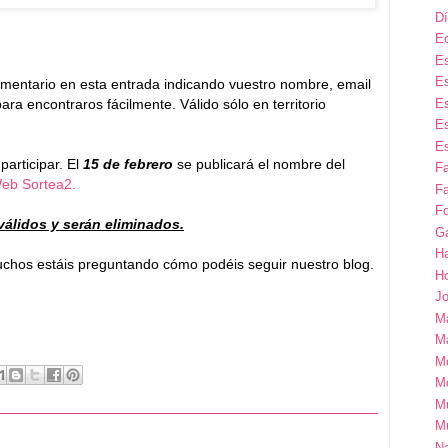
Dí
E
Es
Es
omentario en esta entrada indicando vuestro nombre, email
Es
ara encontraros fácilmente. Válido sólo en territorio
Es
Es
participar. El
15 de febrero
se publicará el nombre del
F
eb Sortea2.
Fa
Fo
álidos y serán eliminados.
G
H
uchos estáis preguntando cómo podéis seguir nuestro blog.
H
Jo
M
Ma
M
M
M
M
Na