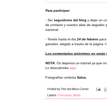
Para participar:
- Ser
seguidores del blog
y dejar un c
de contacto y vuestro alias de seguidor p
nacional.
- Tenéis hasta el día
14 de febrero
para 
ganador, elegido a través de la página
W
Los comentarios anónimos no serán v
NOTA
: Os dejamos un tutorial ya que m
Lo descubriréis
aquí.
Fotografías cortesía
Salsa.
Posted by
The Hot Mess Corner
Labels:
Concursos
,
Moda