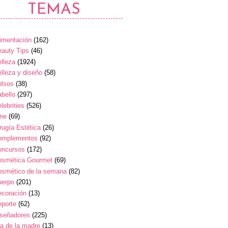
TEMAS
imentación
(162)
auty Tips
(46)
lleza
(1924)
lleza y diseño
(58)
olsos
(38)
bello
(297)
lebrities
(526)
ine
(69)
rugía Estética
(26)
omplementos
(92)
oncursos
(172)
osmética Gourmet
(69)
osmético de la semana
(82)
uerpo
(201)
ecoración
(13)
eporte
(62)
iseñadores
(225)
a de la madre
(13)