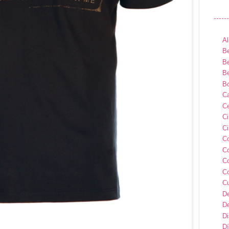
Al
Be
Be
Be
B
Ca
Ce
C
Ci
C
C
C
C
C
D
D
D
Dí