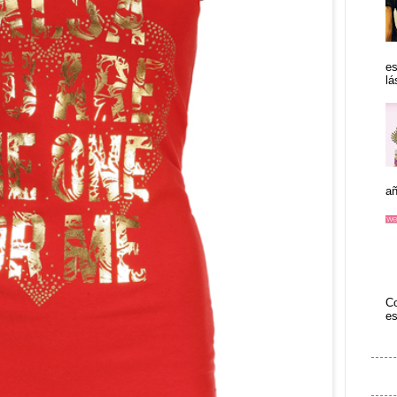
es
lá
añ
Co
es