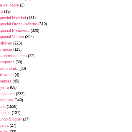
a del padre
(2)
co
(19)
pecial Navidad
(131)
pecial Otoño-Invierno
(319)
pecial Primavera
(320)
pecial Verano
(392)
tilismo
(223)
armacia
(115)
voritos del mes
(22)
tografos
(69)
astronomía
(30)
alloween
(4)
ombres
(45)
yería
(89)
agazines
(233)
quillaje
(649)
oda
(1539)
odelos
(131)
undo Blogger
(17)
úsica
(27)
il Art
(22)