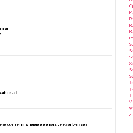
Op
P
R
R
ciosa.
R
z
Ro
S
Sa
S
So
Sp
St
Te
T
portunidad
T
Vi
Wi
Z
ene que ser mía, jajajajajaja para celebrar bien san