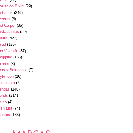
eración Bikini
(29)
erfumes
(240)
ecetas
(6)
ed Carpet
(85)
estaurantes
(39)
stro
(427)
alud
(125)
n Valentín
(37)
hopping
(135)
lares
(8)
as y Balnearios
(7)
yle Icon
(16)
cnología
(2)
iendas
(140)
rends
(214)
ajes
(4)
sh List
(74)
apatos
(165)