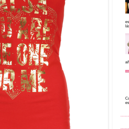
es
lá
añ
Co
es