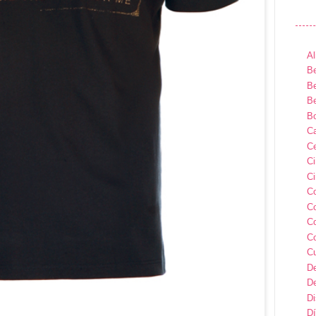
Al
Be
Be
Be
B
Ca
Ce
C
Ci
C
C
C
C
C
D
D
D
Dí