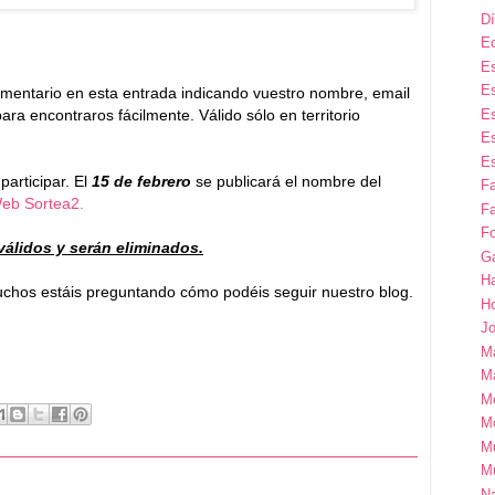
Dí
E
Es
Es
omentario en esta entrada indicando vuestro nombre, email
Es
ara encontraros fácilmente. Válido sólo en territorio
Es
Es
participar. El
15 de febrero
se publicará el nombre del
F
eb Sortea2.
Fa
Fo
álidos y serán eliminados.
G
H
uchos estáis preguntando cómo podéis seguir nuestro blog.
H
Jo
M
Ma
M
M
M
M
Na