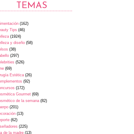
TEMAS
imentación
(162)
auty Tips
(46)
lleza
(1924)
lleza y diseño
(58)
olsos
(38)
bello
(297)
lebrities
(526)
ine
(69)
rugía Estética
(26)
omplementos
(92)
oncursos
(172)
osmética Gourmet
(69)
osmético de la semana
(82)
uerpo
(201)
ecoración
(13)
eporte
(62)
iseñadores
(225)
a de la madre
(13)