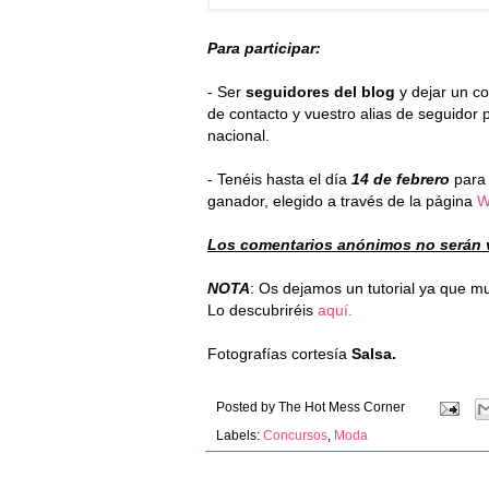
Para participar:
- Ser
seguidores del blog
y dejar un c
de contacto y vuestro alias de seguidor p
nacional.
- Tenéis hasta el día
14 de febrero
para 
ganador, elegido a través de la página
W
Los comentarios anónimos no serán v
NOTA
: Os dejamos un tutorial ya que m
Lo descubriréis
aquí.
Fotografías cortesía
Salsa.
Posted by
The Hot Mess Corner
Labels:
Concursos
,
Moda