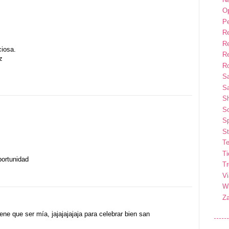
Op
P
R
R
ciosa.
R
z
Ro
S
Sa
S
So
Sp
St
Te
T
portunidad
T
Vi
Wi
Z
ene que ser mía, jajajajajaja para celebrar bien san