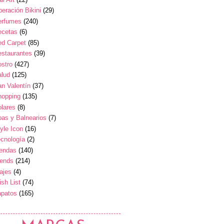
eración Bikini
(29)
erfumes
(240)
ecetas
(6)
ed Carpet
(85)
estaurantes
(39)
stro
(427)
alud
(125)
n Valentín
(37)
hopping
(135)
lares
(8)
as y Balnearios
(7)
yle Icon
(16)
cnología
(2)
iendas
(140)
rends
(214)
ajes
(4)
sh List
(74)
apatos
(165)