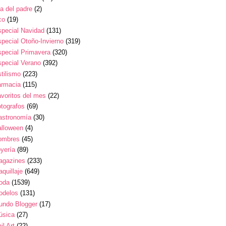
a del padre
(2)
co
(19)
pecial Navidad
(131)
pecial Otoño-Invierno
(319)
pecial Primavera
(320)
pecial Verano
(392)
tilismo
(223)
armacia
(115)
voritos del mes
(22)
tografos
(69)
astronomía
(30)
alloween
(4)
ombres
(45)
yería
(89)
agazines
(233)
quillaje
(649)
oda
(1539)
odelos
(131)
undo Blogger
(17)
úsica
(27)
il Art
(22)