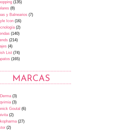
hopping
(135)
lares
(8)
as y Balnearios
(7)
yle Icon
(16)
cnología
(2)
iendas
(140)
rends
(214)
ajes
(4)
sh List
(74)
apatos
(165)
MARCAS
-Derma
(3)
qvimia
(3)
nick Goutal
(6)
ivita
(2)
rkopharma
(27)
tor
(2)