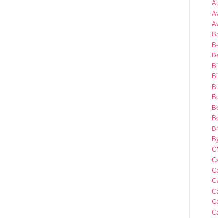
A
A
A
B
B
Be
B
B
Bl
B
B
Bo
B
By
C
Ca
Ca
Ca
C
C
Ca