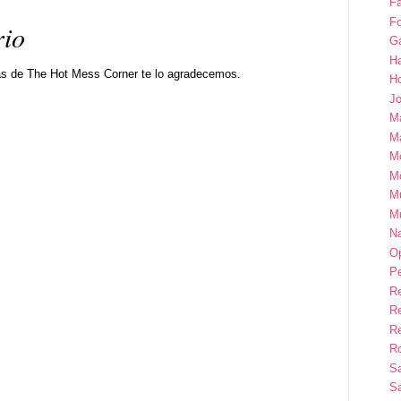
Fa
Fo
rio
G
H
as de The Hot Mess Corner te lo agradecemos.
H
Jo
M
Ma
M
M
M
M
Na
Op
P
R
R
R
Ro
S
Sa