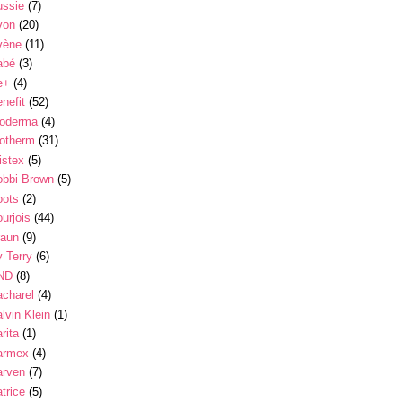
ussie
(7)
von
(20)
vène
(11)
abé
(3)
e+
(4)
nefit
(52)
ioderma
(4)
iotherm
(31)
istex
(5)
obbi Brown
(5)
oots
(2)
urjois
(44)
raun
(9)
 Terry
(6)
ND
(8)
charel
(4)
lvin Klein
(1)
rita
(1)
armex
(4)
arven
(7)
trice
(5)