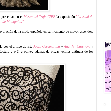
l
presentan en el
Museo del Traje CIPE
la exposición
"La edad de
oni de Montpalau".
la evolución de la moda española en su momento de mayor espendor:
a por el crítico de arte
Josep Casamartina
y
Ana. M. Casanova
y
 Costura y
prêt a porter
, además de piezas textiles antiguas de los