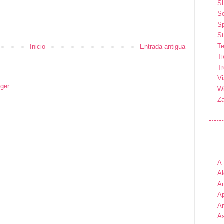
S
So
Sp
St
Te
Inicio
Entrada antigua
T
T
Vi
Wi
Z
A
Al
An
Ap
A
As