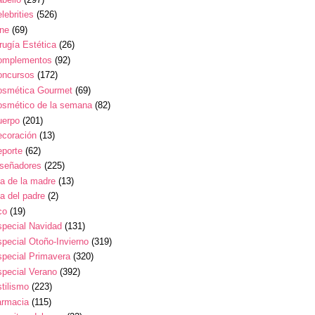
lebrities
(526)
ine
(69)
rugía Estética
(26)
omplementos
(92)
oncursos
(172)
osmética Gourmet
(69)
osmético de la semana
(82)
uerpo
(201)
ecoración
(13)
eporte
(62)
iseñadores
(225)
a de la madre
(13)
a del padre
(2)
co
(19)
pecial Navidad
(131)
pecial Otoño-Invierno
(319)
pecial Primavera
(320)
pecial Verano
(392)
tilismo
(223)
armacia
(115)