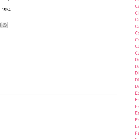
Ce
, 1954
C
Ci
C
C
C
C
C
D
D
D
Dí
Dí
E
Es
Es
Es
Es
Es
F