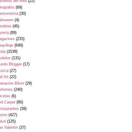
voritos del mes
(22)
tografos
(69)
astronomía
(30)
alloween
(4)
ombres
(45)
yería
(89)
agazines
(233)
quillaje
(649)
oda
(1539)
odelos
(131)
undo Blogger
(17)
úsica
(27)
il Art
(22)
eración Bikini
(29)
erfumes
(240)
ecetas
(6)
ed Carpet
(85)
estaurantes
(39)
stro
(427)
alud
(125)
n Valentín
(37)