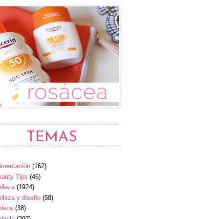
TEMAS
imentación
(162)
auty Tips
(46)
lleza
(1924)
lleza y diseño
(58)
olsos
(38)
bello
(297)