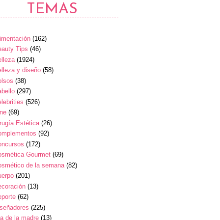
TEMAS
imentación
(162)
auty Tips
(46)
lleza
(1924)
lleza y diseño
(58)
olsos
(38)
bello
(297)
lebrities
(526)
ine
(69)
rugía Estética
(26)
omplementos
(92)
oncursos
(172)
osmética Gourmet
(69)
osmético de la semana
(82)
uerpo
(201)
ecoración
(13)
eporte
(62)
iseñadores
(225)
a de la madre
(13)