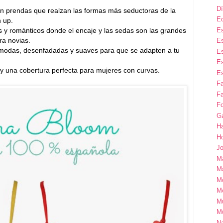
Dí
n prendas que realzan las formas más seductoras de la
E
h up.
Es
es y románticos donde el encaje y las sedas son las grandes
ra novias.
Es
odas, desenfadadas y suaves para que se adapten a tu
Es
Es
e y una cobertura perfecta para mujeres con curvas.
Es
F
Fa
Fo
G
H
H
Jo
M
Ma
M
M
M
M
Na