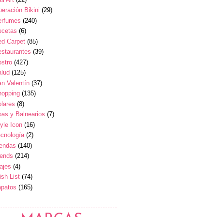
eración Bikini
(29)
erfumes
(240)
ecetas
(6)
ed Carpet
(85)
estaurantes
(39)
stro
(427)
alud
(125)
n Valentín
(37)
hopping
(135)
lares
(8)
as y Balnearios
(7)
yle Icon
(16)
cnología
(2)
iendas
(140)
rends
(214)
ajes
(4)
sh List
(74)
apatos
(165)