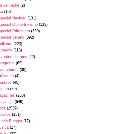
a del padre
(2)
co
(19)
pecial Navidad
(131)
pecial Otoño-Invierno
(319)
pecial Primavera
(320)
pecial Verano
(392)
tilismo
(223)
armacia
(115)
voritos del mes
(22)
tografos
(69)
astronomía
(30)
alloween
(4)
ombres
(45)
yería
(89)
agazines
(233)
quillaje
(649)
oda
(1539)
odelos
(131)
undo Blogger
(17)
úsica
(27)
il Art
(22)