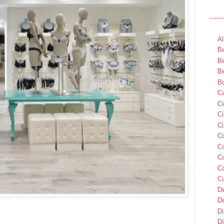
Al
Be
Be
Be
B
Ca
Ce
C
Ci
C
C
C
C
C
D
D
D
Dí