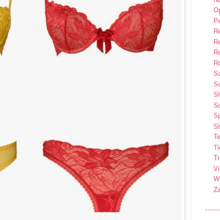
Op
P
R
R
R
Ro
S
Sa
S
So
Sp
St
Te
T
T
Vi
Wi
Z