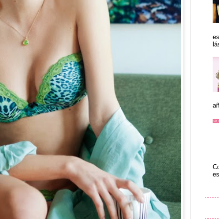
es
lá
añ
Co
es