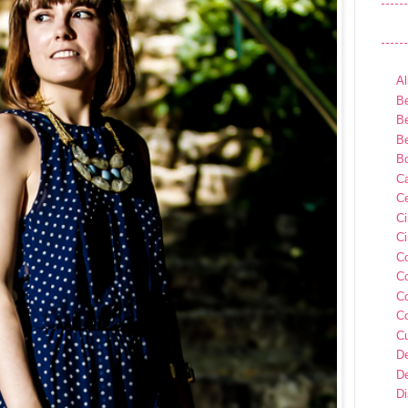
Al
Be
Be
Be
B
Ca
Ce
C
Ci
C
C
C
C
C
D
D
D