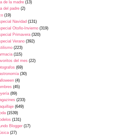
a de la madre
(13)
a del padre
(2)
co
(19)
pecial Navidad
(131)
pecial Otoño-Invierno
(319)
pecial Primavera
(320)
pecial Verano
(392)
tilismo
(223)
armacia
(115)
voritos del mes
(22)
tografos
(69)
astronomía
(30)
alloween
(4)
ombres
(45)
yería
(89)
agazines
(233)
quillaje
(649)
oda
(1539)
odelos
(131)
undo Blogger
(17)
úsica
(27)