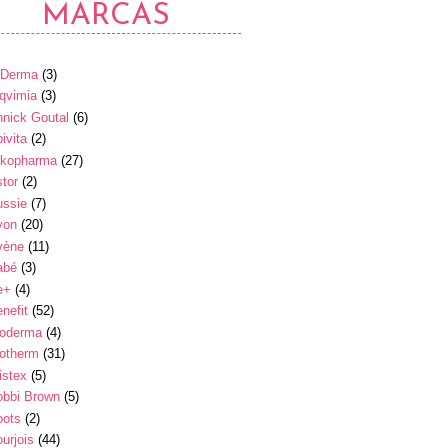
MARCAS
-Derma
(3)
qvimia
(3)
nick Goutal
(6)
ivita
(2)
rkopharma
(27)
tor
(2)
ussie
(7)
von
(20)
vène
(11)
abé
(3)
e+
(4)
nefit
(52)
ioderma
(4)
iotherm
(31)
istex
(5)
obbi Brown
(5)
oots
(2)
urjois
(44)