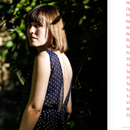
Na
Op
P
R
R
R
Ro
S
Sa
S
So
Sp
St
Te
T
T
Vi
Wi
Z