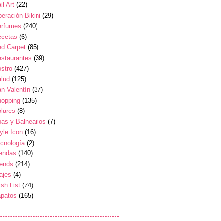
il Art
(22)
eración Bikini
(29)
erfumes
(240)
ecetas
(6)
ed Carpet
(85)
estaurantes
(39)
stro
(427)
alud
(125)
n Valentín
(37)
hopping
(135)
lares
(8)
as y Balnearios
(7)
yle Icon
(16)
cnología
(2)
iendas
(140)
rends
(214)
ajes
(4)
sh List
(74)
apatos
(165)