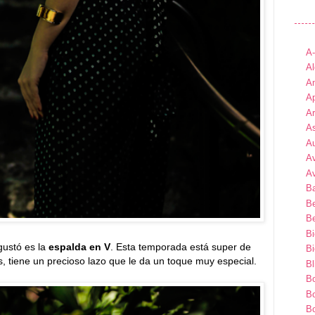
A
Al
An
Ap
A
As
A
A
A
B
B
Be
B
ustó es la
espalda en V
. Esta temporada está super de
B
, tiene un precioso lazo que le da un toque muy especial.
Bl
B
B
Bo