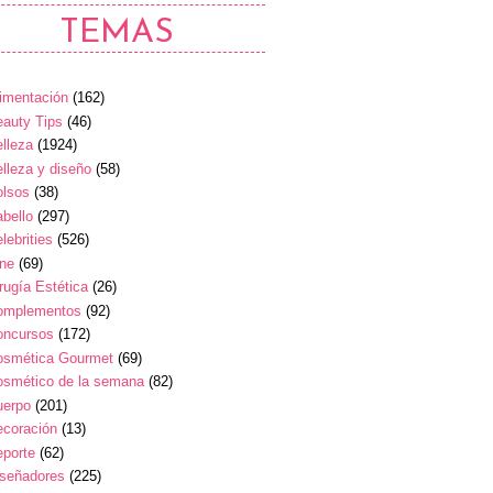
TEMAS
imentación
(162)
auty Tips
(46)
lleza
(1924)
lleza y diseño
(58)
olsos
(38)
bello
(297)
lebrities
(526)
ine
(69)
rugía Estética
(26)
omplementos
(92)
oncursos
(172)
osmética Gourmet
(69)
osmético de la semana
(82)
uerpo
(201)
ecoración
(13)
eporte
(62)
iseñadores
(225)