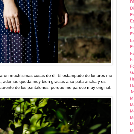
Dí
Dí
E
Es
Es
Es
Es
Es
F
Fa
Fo
G
taron muchísimas cosas de él. El estampado de lunares me
H
, además queda muy bien gracias a su pata ancha y es
H
sparente de los pantalones, porque me parece muy original.
Jo
M
Ma
M
M
M
M