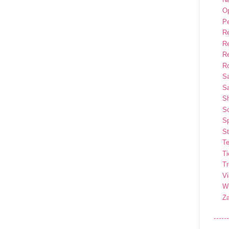
Op
P
R
R
R
Ro
S
Sa
S
So
Sp
St
Te
T
T
Vi
Wi
Z