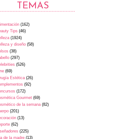
TEMAS
imentación
(162)
auty Tips
(46)
lleza
(1924)
lleza y diseño
(58)
olsos
(38)
bello
(297)
lebrities
(526)
ine
(69)
rugía Estética
(26)
omplementos
(92)
oncursos
(172)
osmética Gourmet
(69)
osmético de la semana
(82)
uerpo
(201)
ecoración
(13)
eporte
(62)
iseñadores
(225)
a de la madre
(13)