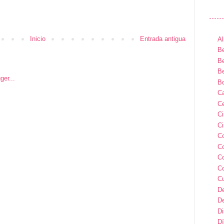
Inicio
Entrada antigua
Al
Be
Be
Be
B
Ca
Ce
C
Ci
C
C
C
C
C
D
D
D
Dí