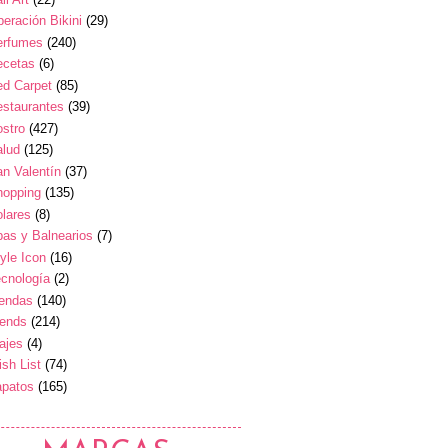
eración Bikini
(29)
erfumes
(240)
ecetas
(6)
ed Carpet
(85)
estaurantes
(39)
stro
(427)
alud
(125)
n Valentín
(37)
hopping
(135)
lares
(8)
as y Balnearios
(7)
yle Icon
(16)
cnología
(2)
iendas
(140)
rends
(214)
ajes
(4)
sh List
(74)
apatos
(165)