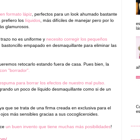
 en formato lápiz
, perfectos para un look ahumado bastante
 prefiero los
líquidos
, más difíciles de manejar pero por lo
es
más glamurosos.
lá
 trazo no es uniforme y
necesito corregir los pequeños
 bastoncillo empapado en desmaquillante para eliminar las
eremos retocarlo estando fuera de casa. Pues bien, la
añ
 con "borrador".
spuma para borrar los efectos de nuestro mal pulso.
grando un poco de líquido desmaquillante como si de un
Co
 ya que se trata de una firma creada en exclusiva para el
es
ojos más sensibles gracias a sus cocogliceroides.
ece
un buen invento que tiene muchas más posibilidades
!
com/