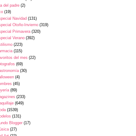
a del padre
(2)
co
(19)
pecial Navidad
(131)
pecial Otoño-Invierno
(319)
pecial Primavera
(320)
pecial Verano
(392)
tilismo
(223)
armacia
(115)
voritos del mes
(22)
tografos
(69)
astronomía
(30)
alloween
(4)
ombres
(45)
yería
(89)
agazines
(233)
quillaje
(649)
oda
(1539)
odelos
(131)
undo Blogger
(17)
úsica
(27)
il Art
(22)