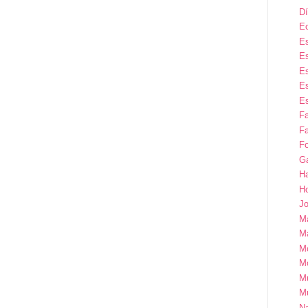
Dí
E
Es
Es
Es
Es
Es
F
Fa
Fo
G
H
H
Jo
M
Ma
M
M
M
M
Na