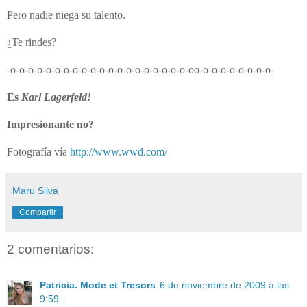
Pero nadie niega su talento.
¿Te rindes?
-o-o-o-o-o-o-o-o-o-o-o-o-o-o-o-o-o-o-o-o-oo-o-o-o-o-o-o-o-o-
Es
Karl Lagerfeld!
Impresionante no?
Fotografía vía
http://www.wwd.com/
Maru Silva
Compartir
2 comentarios:
Patricia. Mode et Tresors
6 de noviembre de 2009 a las
9:59