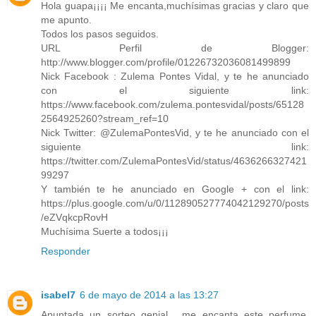
Hola guapa¡¡¡¡ Me encanta,muchísimas gracias y claro que
me apunto.
Todos los pasos seguidos.
URL Perfil de Blogger:
http://www.blogger.com/profile/01226732036081499899
Nick Facebook : Zulema Pontes Vidal, y te he anunciado
con el siguiente link:
https://www.facebook.com/zulema.pontesvidal/posts/65128
2564925260?stream_ref=10
Nick Twitter: @ZulemaPontesVid, y te he anunciado con el
siguiente link:
https://twitter.com/ZulemaPontesVid/status/4636266327421
99297
Y también te he anunciado en Google + con el link:
https://plus.google.com/u/0/112890527774042129270/posts
/eZVqkcpRovH
Muchísima Suerte a todos¡¡¡
Responder
isabel7
6 de mayo de 2014 a las 13:27
Apuntada un sorteo genial , me encanta este perfume.