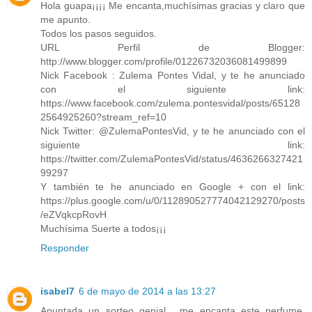
Hola guapa¡¡¡¡ Me encanta,muchísimas gracias y claro que
me apunto.
Todos los pasos seguidos.
URL Perfil de Blogger:
http://www.blogger.com/profile/01226732036081499899
Nick Facebook : Zulema Pontes Vidal, y te he anunciado
con el siguiente link:
https://www.facebook.com/zulema.pontesvidal/posts/65128
2564925260?stream_ref=10
Nick Twitter: @ZulemaPontesVid, y te he anunciado con el
siguiente link:
https://twitter.com/ZulemaPontesVid/status/4636266327421
99297
Y también te he anunciado en Google + con el link:
https://plus.google.com/u/0/112890527774042129270/posts
/eZVqkcpRovH
Muchísima Suerte a todos¡¡¡
Responder
isabel7
6 de mayo de 2014 a las 13:27
Apuntada un sorteo genial , me encanta este perfume.