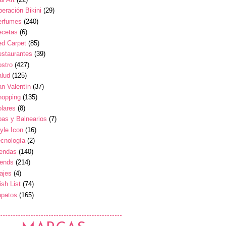
eración Bikini
(29)
erfumes
(240)
ecetas
(6)
ed Carpet
(85)
estaurantes
(39)
stro
(427)
alud
(125)
n Valentín
(37)
hopping
(135)
lares
(8)
as y Balnearios
(7)
yle Icon
(16)
cnología
(2)
iendas
(140)
rends
(214)
ajes
(4)
sh List
(74)
apatos
(165)