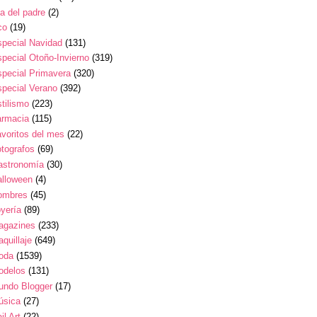
a del padre
(2)
co
(19)
pecial Navidad
(131)
pecial Otoño-Invierno
(319)
pecial Primavera
(320)
pecial Verano
(392)
tilismo
(223)
armacia
(115)
voritos del mes
(22)
tografos
(69)
astronomía
(30)
alloween
(4)
ombres
(45)
yería
(89)
agazines
(233)
quillaje
(649)
oda
(1539)
odelos
(131)
undo Blogger
(17)
úsica
(27)
il Art
(22)