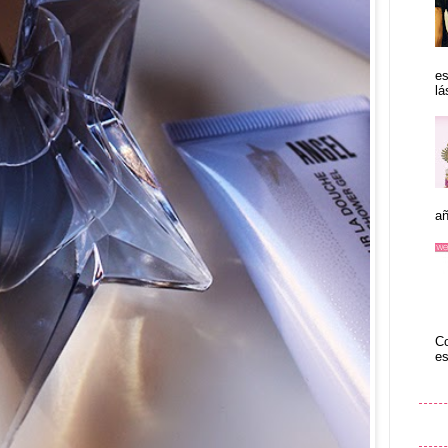
es
lá
añ
Co
es