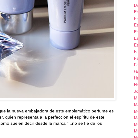
Dí
E
Es
Es
Es
Es
Es
F
Fa
Fo
G
H
H
Jo
M
Ma
ue la nueva embajadora de este emblemático perfume es
M
er, quien representa a la perfección el espíritu de este
M
omo suelen decir desde la marca "...no se fíe de los
M
M
Na