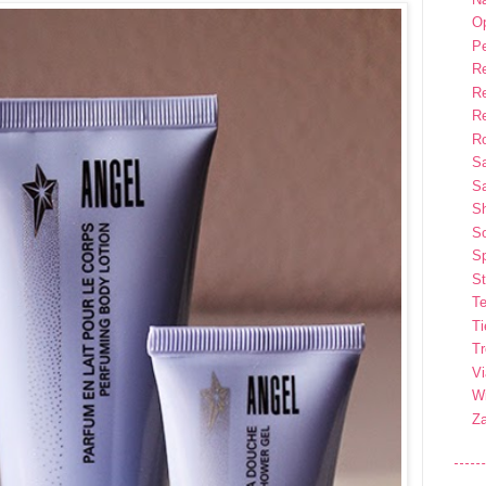
Op
P
R
R
R
Ro
S
Sa
S
So
Sp
St
Te
T
T
Vi
Wi
Z