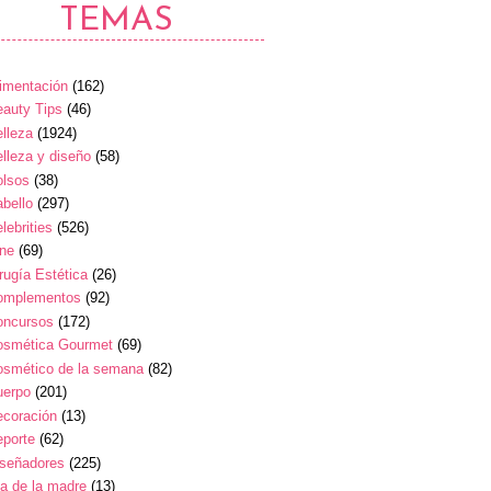
TEMAS
imentación
(162)
auty Tips
(46)
lleza
(1924)
lleza y diseño
(58)
olsos
(38)
bello
(297)
lebrities
(526)
ine
(69)
rugía Estética
(26)
omplementos
(92)
oncursos
(172)
osmética Gourmet
(69)
osmético de la semana
(82)
uerpo
(201)
ecoración
(13)
eporte
(62)
iseñadores
(225)
a de la madre
(13)