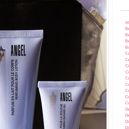
Al
Be
Be
Be
B
Ca
Ce
C
Ci
C
C
C
C
C
D
D
D
Dí