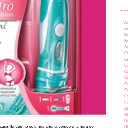
Al
Be
Be
Be
B
Ca
Ce
C
Ci
C
C
C
C
C
D
D
D
uinilla que no solo nos ahorra tiempo a la hora de
Dí