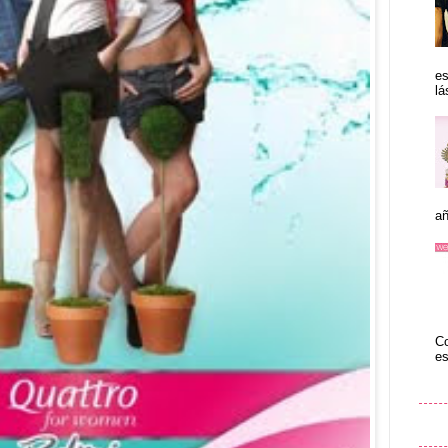
es
lá
añ
Co
es