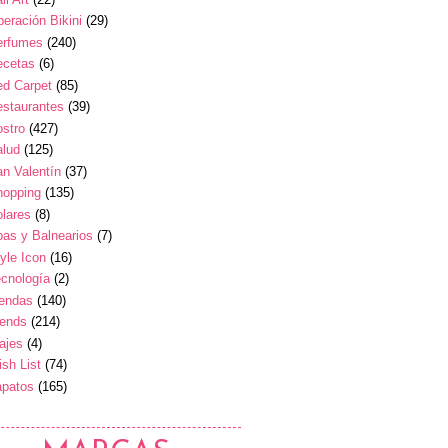
eración Bikini
(29)
erfumes
(240)
ecetas
(6)
ed Carpet
(85)
estaurantes
(39)
stro
(427)
alud
(125)
n Valentín
(37)
hopping
(135)
lares
(8)
as y Balnearios
(7)
yle Icon
(16)
cnología
(2)
iendas
(140)
rends
(214)
ajes
(4)
sh List
(74)
apatos
(165)