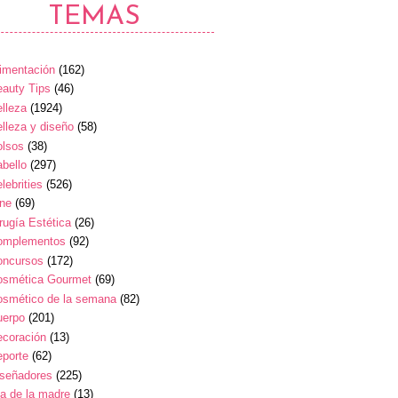
TEMAS
imentación
(162)
auty Tips
(46)
lleza
(1924)
lleza y diseño
(58)
olsos
(38)
bello
(297)
lebrities
(526)
ine
(69)
rugía Estética
(26)
omplementos
(92)
oncursos
(172)
osmética Gourmet
(69)
osmético de la semana
(82)
uerpo
(201)
ecoración
(13)
eporte
(62)
iseñadores
(225)
a de la madre
(13)