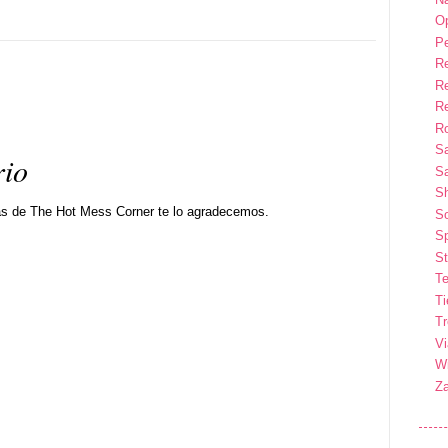
Op
P
R
R
R
Ro
S
rio
Sa
S
as de The Hot Mess Corner te lo agradecemos.
So
Sp
St
Te
T
T
Vi
Wi
Z