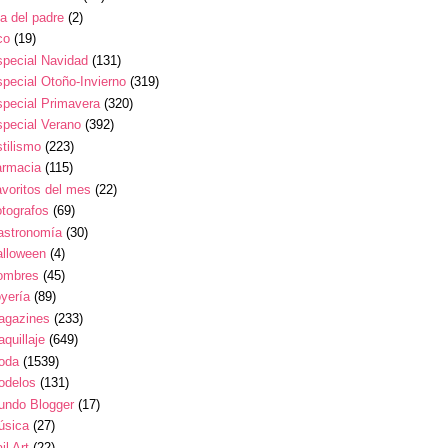
a del padre
(2)
co
(19)
pecial Navidad
(131)
pecial Otoño-Invierno
(319)
pecial Primavera
(320)
pecial Verano
(392)
tilismo
(223)
armacia
(115)
voritos del mes
(22)
tografos
(69)
astronomía
(30)
alloween
(4)
ombres
(45)
yería
(89)
agazines
(233)
quillaje
(649)
oda
(1539)
odelos
(131)
undo Blogger
(17)
úsica
(27)
il Art
(22)